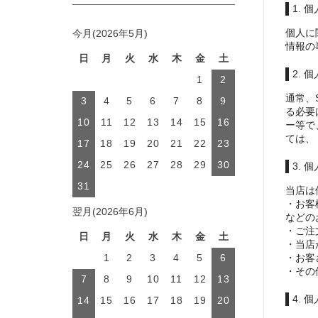
1. 
個人に
今月(2026年5月)
情報の
日
月
火
水
木
金
土
2.
1
2
通常、
3
4
5
6
7
8
9
る必要
10
11
12
13
14
15
16
ー等で
ては、
17
18
19
20
21
22
23
24
25
26
27
28
29
30
3.
31
当店は
・お客
翌月(2026年6月)
などの
・ご注
日
月
火
水
木
金
土
・当店
・お客
1
2
3
4
5
6
・その
7
8
9
10
11
12
13
4.
14
15
16
17
18
19
20