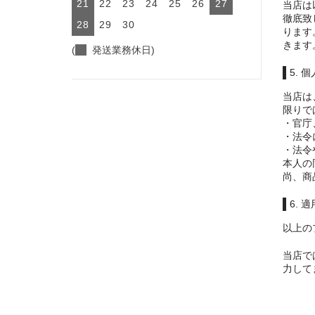
21
22
23
24
25
26
27
当店は
徹底致
28
29
30
ります
きます
(
発送業務休日)
5.
当店は
限りで
・官庁
・法令
・法令
本人の
尚、商
6. 
以上の
当店で
力して