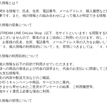
個人情報とは？
関する情報で、氏名、住所、電話番号、メールアドレス、購入履歴など
事です。また、他の情報との組み合わせによって個人が特定できる情報
 個人情報の収集について
STREAM LINE OnLine Shop（以下、当サイトといいます）を
はございませんので、匿名のままご自由にご利用いただけます。但し、
、お客様の氏名、住所、電話番号、メールアドレス等の入力をお願いし
「３、個人情報の利用目的について」を、管理につきましては、「４、
 個人情報の利用目的について
個人情報を以下の目的で利用させていただきます。
様への商品の発送および代金の請求また、代金のお支払いに関連してご
お支払情報等。
文の内容や配送方法などのご確認。
が行うキャンペーンや商品、サービスのご案内。
さまから寄せられたご意見やアンケートの結果、ご利用履歴等。
他サイト運営上必要な場合に利用。
 個人情報の管理について