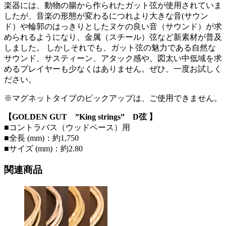
楽器には、動物の腸から作られたガット弦が使用されていま
したが、音楽の形態が変わるにつれより大きな音(サウン
ド）や輪郭のはっきりとしたヌケの良い音（サウンド）が求
められるようになり、金属（スチール）弦など新素材が普及
しました。 しかしそれでも、ガット弦の魅力である自然な
サウンド、サスティーン、アタック感や、図太い中低域を求
めるプレイヤーも少なくはありません。ぜひ、一度お試しく
ださい。
※マグネットタイプのピックアップは、ご使用できません。
【GOLDEN GUT ”King strings” D弦 】
■コントラバス（ウッドベース）用
■全長 (mm)：約1,750
■サイズ (mm)：約2.80
関連商品