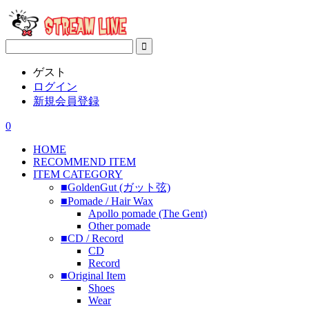
ゲスト
ログイン
新規会員登録
0
HOME
RECOMMEND ITEM
ITEM CATEGORY
■GoldenGut (ガット弦)
■Pomade / Hair Wax
Apollo pomade (The Gent)
Other pomade
■CD / Record
CD
Record
■Original Item
Shoes
Wear