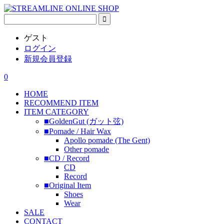
ゲスト
ログイン
新規会員登録
0
HOME
RECOMMEND ITEM
ITEM CATEGORY
■GoldenGut (ガット弦)
■Pomade / Hair Wax
Apollo pomade (The Gent)
Other pomade
■CD / Record
CD
Record
■Original Item
Shoes
Wear
SALE
CONTACT