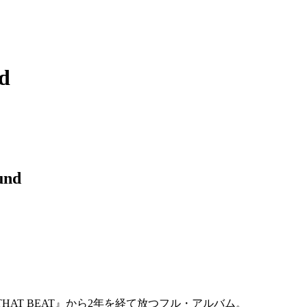
d
und
HAT BEAT』から2年を経て放つフル・アルバム。